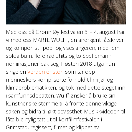
Med oss på Grønn Øy festivalen 3. – 4. august har
vi med oss MARTE WULFF, en anerkjent låtskriver
og komponist i pop- og visesjangeren, med fem
soloalbum, flere radiohits og to Spellemann-
nominasjoner bak seg. Høsten 2018 utga hun
singelen
Verden er stor
, som tar opp
menneskers kompliserte forhold til miljø- og
klimaproblematikken, og tok med dette steget inn
i samfunnsdebatten. Wulff ønsker å bruke sin
kunstneriske stemme til å fronte denne viktige
saken og bidra til økt bevissthet. Musikkvideoen til
låta ble nylig tatt ut til kortfilmfestivalen i
Grimstad, regissert, filmet og klippet av