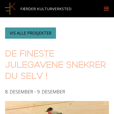
FÆRDER KULTURVERKSTED
VIS ALLE PROSJEKTER
De fineste
julegavene snekrer
du selv !
8. DESEMBER - 9. DESEMBER