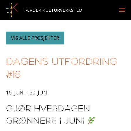
FÆRDER KULTURVERKSTED
VIS ALLE PROSJEKTER
Dagens utfordring
#16
16. JUNI - 30. JUNI
GJØR HVERDAGEN
GRØNNERE I JUNI