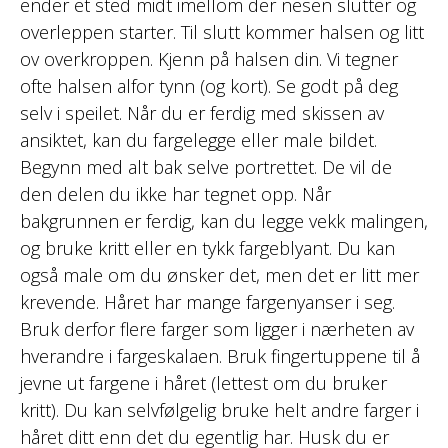
ender et sted midt imellom der nesen slutter og
overleppen starter. Til slutt kommer halsen og litt
ov overkroppen. Kjenn på halsen din. Vi tegner
ofte halsen alfor tynn (og kort). Se godt på deg
selv i speilet. Når du er ferdig med skissen av
ansiktet, kan du fargelegge eller male bildet.
Begynn med alt bak selve portrettet. De vil de
den delen du ikke har tegnet opp. Når
bakgrunnen er ferdig, kan du legge vekk malingen,
og bruke kritt eller en tykk fargeblyant. Du kan
også male om du ønsker det, men det er litt mer
krevende. Håret har mange fargenyanser i seg.
Bruk derfor flere farger som ligger i nærheten av
hverandre i fargeskalaen. Bruk fingertuppene til å
jevne ut fargene i håret (lettest om du bruker
kritt). Du kan selvfølgelig bruke helt andre farger i
håret ditt enn det du egentlig har. Husk du er