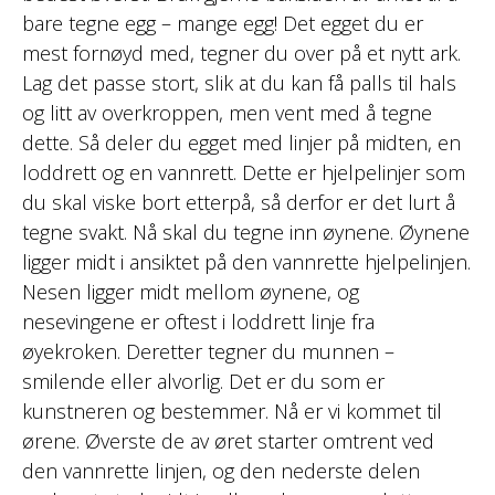
bare tegne egg – mange egg! Det egget du er
mest fornøyd med, tegner du over på et nytt ark.
Lag det passe stort, slik at du kan få palls til hals
og litt av overkroppen, men vent med å tegne
dette. Så deler du egget med linjer på midten, en
loddrett og en vannrett. Dette er hjelpelinjer som
du skal viske bort etterpå, så derfor er det lurt å
tegne svakt. Nå skal du tegne inn øynene. Øynene
ligger midt i ansiktet på den vannrette hjelpelinjen.
Nesen ligger midt mellom øynene, og
nesevingene er oftest i loddrett linje fra
øyekroken. Deretter tegner du munnen –
smilende eller alvorlig. Det er du som er
kunstneren og bestemmer. Nå er vi kommet til
ørene. Øverste de av øret starter omtrent ved
den vannrette linjen, og den nederste delen