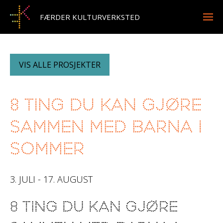
FÆRDER KULTURVERKSTED
VIS ALLE PROSJEKTER
8 ting du kan gjøre
sammen med barna i
sommer
3. JULI - 17. AUGUST
8 ting du kan gjøre