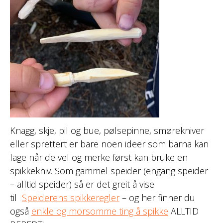
Knagg, skje, pil og bue, pølsepinne, smørekniver
eller sprettert er bare noen ideer som barna kan
lage når de vel og merke først kan bruke en
spikkekniv. Som gammel speider (engang speider
– alltid speider) så er det greit å vise
til
Speiderens spikkeregler
– og her finner du
også
enkle og morsomme ting å spikke
ALLTID