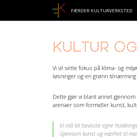
FÆRDER KULTURVERKSTED
Kultur og
Vi vil sette fokus på klima- og mi
løsninger og en grønn tilnærming v
Dette gjør vi blant annet gjennom
arenaer som formidler kunst, kult
Vi må bli bevisste egne holdning
Gjennom kunst og nærhet til mate