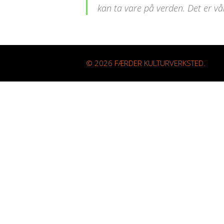
kan ta vare på verden. Det er vå
© 2026 FÆRDER KULTURVERKSTED.