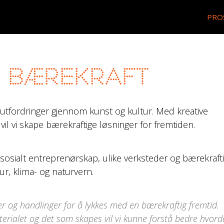
PRO
 bærekraft
ljøutfordringer gjennom kunst og kultur. Med kreative
il vi skape bærekraftige løsninger for fremtiden.
 sosialt entreprenørskap, ulike verksteder og bærekraft
ur, klima- og naturvern.
er og handlinger for å lykkes med en bærekraftig fremtid.
rialet og det som skapes vil vi kunne forstå bedre hvord